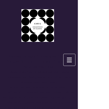
CbyC
Bienvenue dans l'univers de
Claudia
Piergentili
– votre Concept Store pour
femmes inspirées.
Découvrez notre sélection de mode,
accessoires, bougies et parfums, tous
choisis avec soin pour
sublimer votre style au quotidien.
Profitez d'un accueil personnalisé, même
en ligne, et d'une
livraison rapide gratuite
dès 60€.
Laissez-vous séduire par nos
nouveautés et idées cadeaux originales