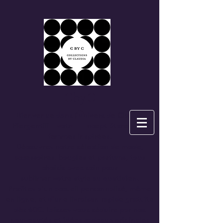
CbyC
Bienvenue dans l'univers de
Claudia
Piergentili
– votre Concept Store pour
femmes inspirées.
Découvrez notre sélection de mode,
accessoires, bougies et parfums, tous
choisis avec soin pour
sublimer votre style au quotidien.
Profitez d'un accueil personnalisé, même
en ligne, et d'une
livraison rapide gratuite
dès 60€.
Laissez-vous séduire par nos
nouveautés et idées cadeaux originales