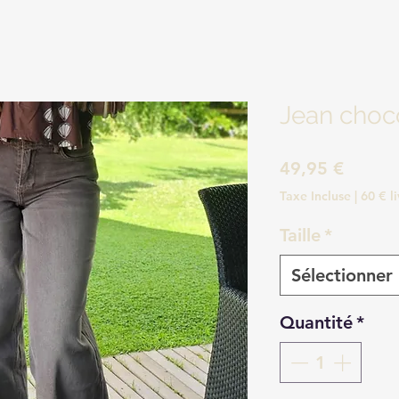
Jean choc
Prix
49,95 €
Taxe Incluse
|
60 € l
Taille
*
Sélectionner
Quantité
*