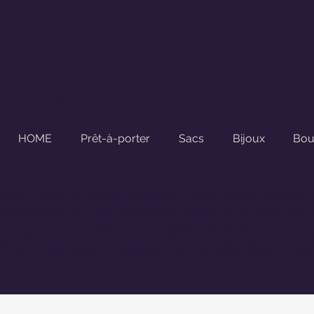
CbyC
HOME
Prêt-à-porter
Sacs
Bijoux
Bou
dans l'univers de
Claudia Piergentili
– votre Concept Store pou
tre sélection de mode, accessoires, bougies et parfums, tous ch
sublimer votre style au quotidien.
sonnalisé, même en ligne, et d'une
livraison rapide gratuite dès
utés et idées cadeaux originales pour vous faire plaisir ou gâte