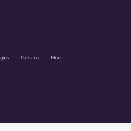
gies
Parfums
More
r femmes inspirées.
oisis avec soin pour
 60€.
Laissez-vous séduire par nos
r vos proches !