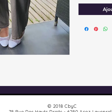
Ajo
© 2018 CbyC
78 Rue Des Hauts Droits - 6280 Acoz Lausprel