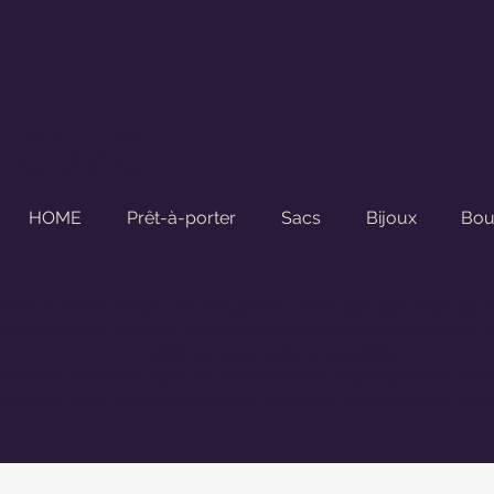
CbyC
HOME
Prêt-à-porter
Sacs
Bijoux
Bou
dans l'univers de
Claudia Piergentili
– votre Concept Store pou
tre sélection de mode, accessoires, bougies et parfums, tous ch
sublimer votre style au quotidien.
sonnalisé, même en ligne, et d'une
livraison rapide gratuite dès
utés et idées cadeaux originales pour vous faire plaisir ou gâte