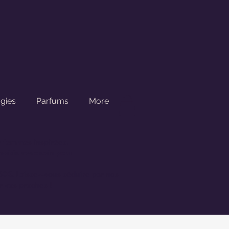
gies
Parfums
More
r femmes inspirées.
oisis avec soin pour
 60€.
Laissez-vous séduire par nos
r vos proches !