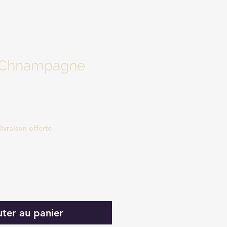
s Chnampagne
livraison offerte
uter au panier