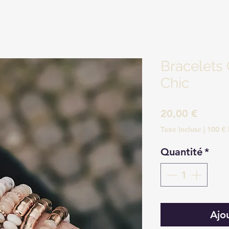
Bracelet
Chic
Prix
20,00 €
Taxe Incluse
|
100 € 
Quantité
*
Ajo