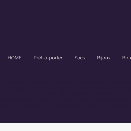
CbyC
HOME
Prêt-à-porter
Sacs
Bijoux
Bou
dans l'univers de
Claudia Piergentili
– votre Concept Store pou
tre sélection de mode, accessoires, bougies et parfums, tous ch
sublimer votre style au quotidien.
sonnalisé, même en ligne, et d'une
livraison rapide gratuite dès
utés et idées cadeaux originales pour vous faire plaisir ou gâte