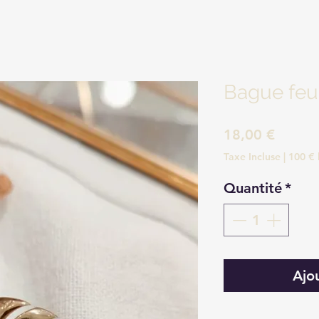
Bague feui
Prix
18,00 €
Taxe Incluse
|
100 € 
Quantité
*
Ajo