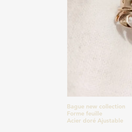
Bague new collection
Forme feuille
Acier doré Ajustable