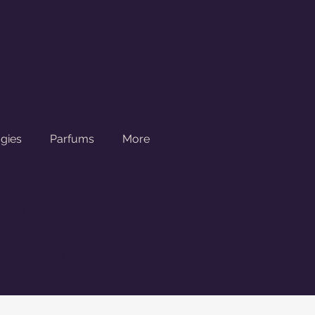
gies
Parfums
More
r femmes inspirées.
oisis avec soin pour
 60€.
Laissez-vous séduire par nos
r vos proches !