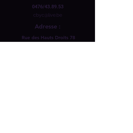
0476/43.89.53
cbyc@live.be
Adresse :
Rue des Hauts Droits 78
Gerpinnes
Heures d'ouverture :
Lun, Mer, Jeu, Ven. : 13h - 18 h
​​Samedi : 11 h - 18 h
Mardi : Fermé
Dimanche : Fermé