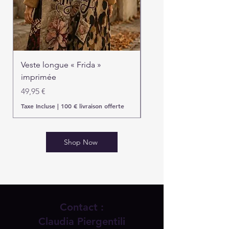
Veste longue « Frida »
Veste longue « Urban 
imprimée
beige & bleue
Prix
Prix
49,95 €
59,95 €
Taxe Incluse
|
100 € livraison offerte
Taxe Incluse
Shop Now
Contact :
Claudia Piergentili