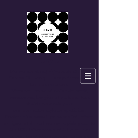
CbyC
Bienvenue dans l'univers de
Claudia
Piergentili
– votre Concept Store pour
femmes inspirées.
Découvrez notre sélection de mode,
accessoires, bougies et parfums, tous
choisis avec soin pour
sublimer votre style au quotidien.
Profitez d'un accueil personnalisé, même
en ligne, et d'une
livraison rapide gratuite
dès 60€.
Laissez-vous séduire par nos
nouveautés et idées cadeaux originales