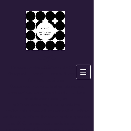
CbyC
Bienvenue dans l'univers de
Claudia
Piergentili
– votre Concept Store pour
femmes inspirées.
Découvrez notre sélection de mode,
accessoires, bougies et parfums, tous
choisis avec soin pour
sublimer votre style au quotidien.
Profitez d'un accueil personnalisé, même
en ligne, et d'une
livraison rapide gratuite
dès 60€.
Laissez-vous séduire par nos
nouveautés et idées cadeaux originales