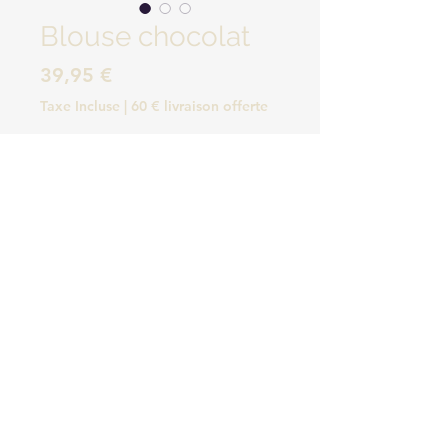
Blouse chocolat
Prix
39,95 €
Taxe Incluse
|
60 € livraison offerte
Quantité
*
Ajouter au panier
© 2018 CbyC